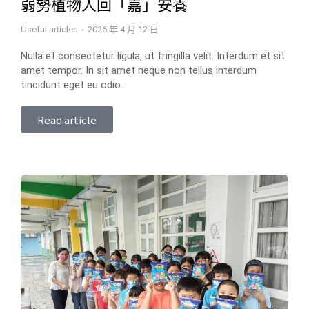
弱勢植物人回「嘉」安養
Useful articles
2026 年 4 月 12 日
Nulla et consectetur ligula, ut fringilla velit. Interdum et sit
amet tempor. In sit amet neque non tellus interdum
tincidunt eget eu odio.
Read article