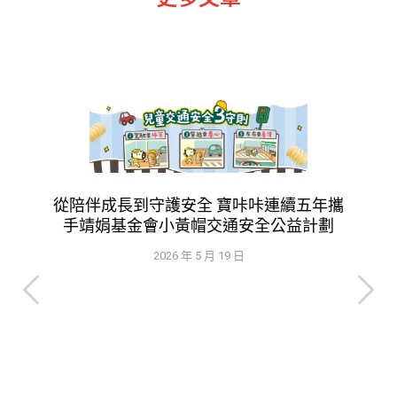
從陪伴成長到守護安全 寶咔咔連續五年攜
手靖娟基金會小黃帽交通安全公益計劃
2026 年 5 月 19 日
每
被