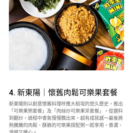
4. 新東陽｜懷舊肉鬆可樂果套餐
新東陽則以創意懷舊料理呼應大稻埕的悠久歷史，推出
「可樂果粥套餐」及「肉絲炒可樂果茶套餐」，從選料
到翻炒，過程中香氣慢慢飄出來，超有成就感～最後將
熱騰騰的肉鬆、酥脆的可樂果搭配粥一起享用，香濃、
滑順又暖心。