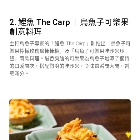
2. 鯉魚 The Carp ｜烏魚子可樂果
創意料理
主打烏魚子專家的「鯉魚 The Carp」則推出「烏魚子可
樂果檸檬玫瑰鹽棒棒糖」及「烏魚子可樂果哇沙米炒
飯」兩款料理。鹹香爽脆的可樂果為烏魚子增添了獨特
的口感層次，搭配微嗆的哇沙米，令味蕾瞬間大開，創
意滿分。