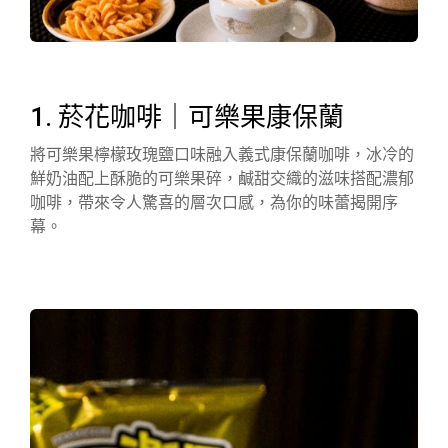
1. 菸花咖啡｜可樂果康保蘭
將可樂果檸檬玫瑰鹽口味融入義式康保蘭咖啡，冰冷的
鮮奶油配上酥脆的可樂果碎，鹹甜交織的滋味搭配濃郁
咖啡，帶來令人驚喜的層次口感，為你的味蕾揭開序
幕。