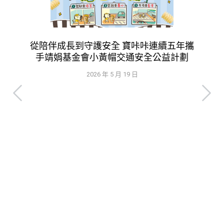
從陪伴成長到守護安全 寶咔咔連續五年攜
手靖娟基金會小黃帽交通安全公益計劃
2026 年 5 月 19 日
每
被
手社