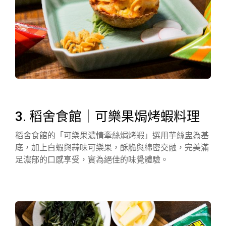
3. 稻舍食館｜可樂果焗烤蝦料理
稻舍食館的「可樂果濃情牽絲焗烤蝦」選用芋絲盅為基
底，加上白蝦與蒜味可樂果，酥脆與綿密交融，完美滿
足濃郁的口感享受，實為絕佳的味覺體驗。