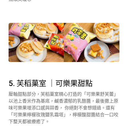
5. 芙稻菓室 ｜可樂果甜點
壓軸甜點部分，芙稻菓室精心打造的「可樂果舒芙蕾」
以池上香米作為基底，鹹香濃郁的乳酪醬，最後撒上原
味可樂果增添口感與蒜香， 你絕對不會想錯過。還有
「可樂果檸檬玫瑰鹽乳霜塔」，檸檬酸甜醬結合一口咬
下整天都被療癒了。