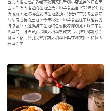
台北大稻埕是許多老字號商家與新創小店並存的特色商
圈。作為大稻埕的在地企業，聯華食品自1971年於迪化
街發跡，始終積極支持在地活動，結合旗下品牌回饋這
片孕育成長的土地。今年秋穫季聯華食品除了以經費支
持協會外，還邀請了在地特色餐飲發揮創意，以旗下最
經典的「可樂果」串聯大稻埕餐飲文化，推出5間限定
料理，藉此吸引民眾探訪大稻埕參與在地文化，挖掘大
稻埕之美。