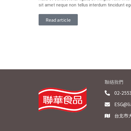
sit amet neque non tellus interdum tincidunt eg
Read article
聯絡我們
02-255
ESG@li
台北市