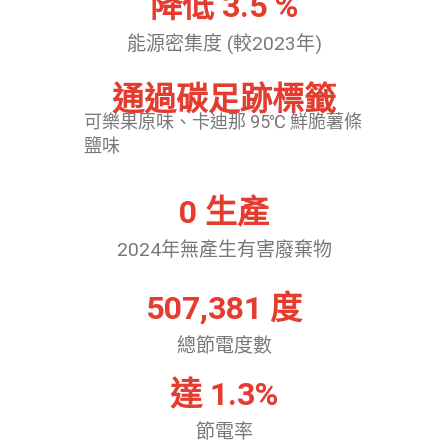
降低 
3.5
 %
能源密集度 (較2023年)
通過碳足跡標籤
可樂果原味、卡迪那 95℃ 鮮脆薯條
鹽味
0
 生產
2024年無產生有害廢棄物
507,381
 度
總節電度數
達 
1.3
%
節電率