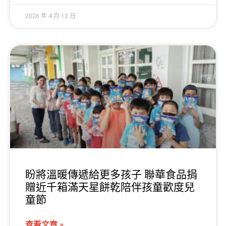
2026 年 4 月 12 日
盼將溫暖傳遞給更多孩子 聯華食品捐
贈近千箱滿天星餅乾陪伴孩童歡度兒
童節
查看文章 »