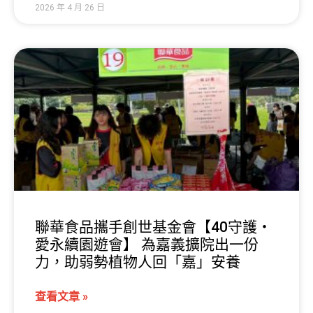
2026 年 4 月 26 日
聯華食品攜手創世基金會【40守護・
愛永續園遊會】 為嘉義擴院出一份
力，助弱勢植物人回「嘉」安養
查看文章 »