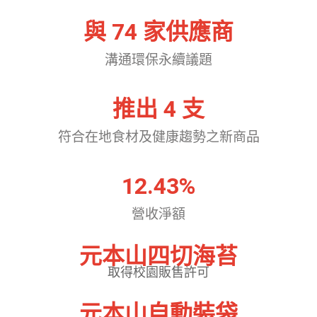
與 
74
 家供應商
溝通環保永續議題
推出 
4
 支
符合在地食材及健康趨勢之新商品
12.43
%
營收淨額
元本山四切海苔
取得校園販售許可
元本山自動裝袋