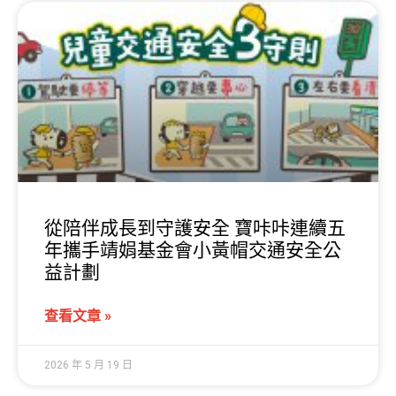
從陪伴成長到守護安全 寶咔咔連續五
年攜手靖娟基金會小黃帽交通安全公
益計劃
查看文章 »
2026 年 5 月 19 日